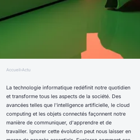
Accueil
›
Actu
ACTU
Comment la technologie
La technologie informatique redéfinit notre quotidien
et transforme tous les aspects de la société. Des
informatique transforme la
avancées telles que l'intelligence artificielle, le cloud
société que vous ne pouvez pas
computing et les objets connectés façonnent notre
ignorer
manière de communiquer, d'apprendre et de
travailler. Ignorer cette évolution peut nous laisser en
Ilyes
•
9 octobre 2024
•
10 min de lecture